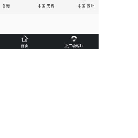
香港
中国 无锡
中国 苏州
首页
亚广会客厅
合作伙伴
联系我们
邮箱：vip
@acemarketing.com.cn