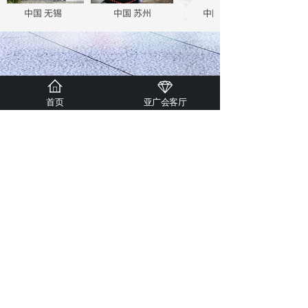
中国 无锡
中国 苏州
中国 深圳
首页
亚广会客厅
合作伙伴
联系我们
邮箱：vip
@acemarketing.com.cn